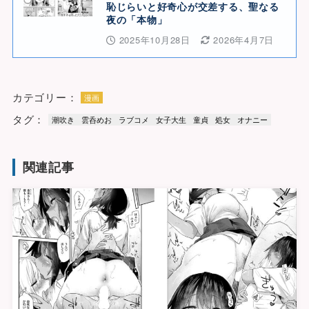
恥じらいと好奇心が交差する、聖なる
夜の「本物」
2025年10月28日
2026年4月7日
カテゴリー：
漫画
タグ：
潮吹き
雲呑めお
ラブコメ
女子大生
童貞
処女
オナニー
関連記事